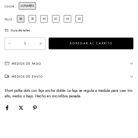
LUNARES
COLOR
36
38
40
42
44
46
TALLE
Guía de talles
MEDIOS DE PAGO
MEDIOS DE ENVÍO
Short polka dots con faja ancha doble. La faja se regula a medida para usar tiro
alto, medio o bajo. Hecho en microfibra pesada.