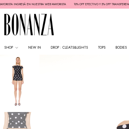
A INGRESÁ EN NUESTRA WEB MAYORISTA
10% OFF EFECTIVO Y 5% OFF TRANSFERENCIA - 3 CU
SHOP
NEW IN
DROP : CLEATS&LIGHTS
TOPS
BODIES