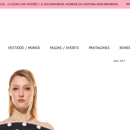
OTAS SIN INTERÉS / SI SOS MAYORISTA INGRESÁ EN NUESTRA WEB MAYORISTA
10% OFF EFECT
VESTIDOS / MONOS
FALDAS / SHORTS
PANTALONES
REME
50
%
OFF