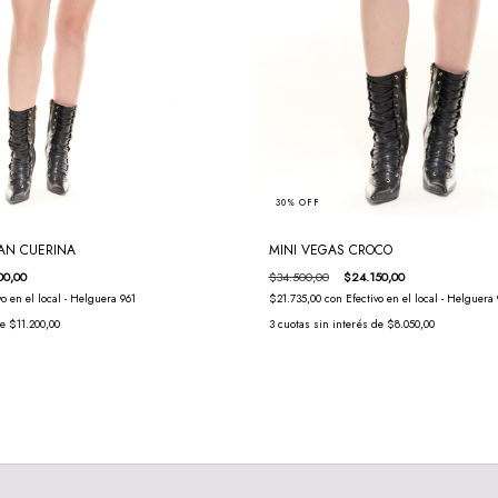
30
%
OFF
MINI VEGAS CROCO
AN CUERINA
$34.500,00
$24.150,00
00,00
$21.735,00
con
Efectivo en el local - Helguera 
vo en el local - Helguera 961
3
cuotas sin interés de
$8.050,00
de
$11.200,00