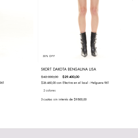
30
%
OFF
SKORT DAKOTA BENGALINA LISA
$42.000,00
$29.400,00
961
$26.460,00
con
Efectivo en el local - Helguera 961
2 colores
3
cuotas sin interés de
$9.800,00