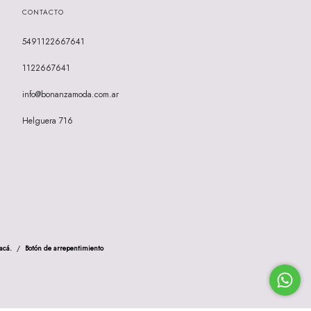
CONTACTO
5491122667641
1122667641
info@bonanzamoda.com.ar
Helguera 716
acá.
/
Botón de arrepentimiento