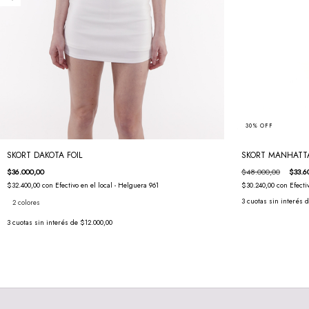
30
%
OFF
SKORT DAKOTA FOIL
SKORT MANHATT
$36.000,00
$48.000,00
$33.6
$32.400,00
con
Efectivo en el local - Helguera 961
$30.240,00
con
Efecti
3
cuotas sin interés 
2 colores
3
cuotas sin interés de
$12.000,00