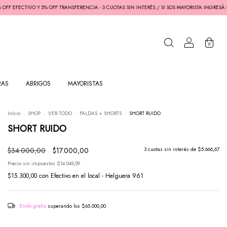
IVO Y 5% OFF TRANSFERENCIA - 3 CUOTAS SIN INTERÉS / SI SOS MAYORISTA INGRESÁ EN NUEST
0
RAS
ABRIGOS
MAYORISTAS
Inicio
.
SHOP
.
VER TODO
.
FALDAS + SHORTS
.
SHORT RUIDO
SHORT RUIDO
$34.000,00
$17.000,00
3
cuotas sin interés de
$5.666,67
Precio sin impuestos
$14.049,59
$15.300,00
con
Efectivo en el local - Helguera 961
Envío gratis
superando los
$65.000,00