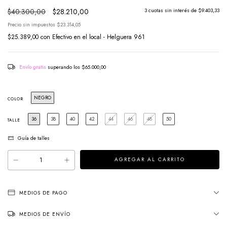
$40.300,00
$28.210,00
3
cuotas sin interés de
$9.403,33
Precio sin impuestos
$23.314,05
$25.389,00
con
Efectivo en el local - Helguera 961
Envío gratis
superando los
$65.000,00
NEGRO
COLOR
36
38
40
42
44
46
48
50
TALLE
Guía de talles
MEDIOS DE PAGO
MEDIOS DE ENVÍO