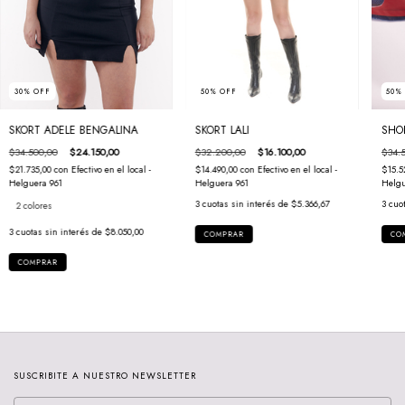
50
30
%
OFF
50
%
OFF
SHO
SKORT ADELE BENGALINA
SKORT LALI
$34.
$34.500,00
$24.150,00
$32.200,00
$16.100,00
$15.5
$21.735,00
con
Efectivo en el local -
$14.490,00
con
Efectivo en el local -
Helgu
Helguera 961
Helguera 961
3
cuo
3
cuotas sin interés de
$5.366,67
2 colores
3
cuotas sin interés de
$8.050,00
CO
COMPRAR
COMPRAR
SUSCRIBITE A NUESTRO NEWSLETTER