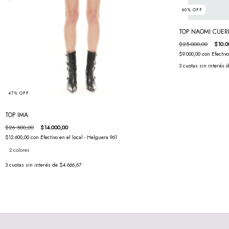
60
%
OFF
TOP NAOMI CUER
$25.000,00
$10.0
$9.000,00
con
Efectiv
3
cuotas sin interés 
47
%
OFF
TOP IMA
$26.500,00
$14.000,00
$12.600,00
con
Efectivo en el local - Helguera 961
2 colores
3
cuotas sin interés de
$4.666,67