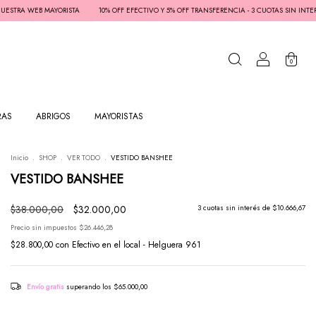
 WEB MAYORISTA
10% OFF EFECTIVO Y 5% OFF TRANSFERENCIA - 3 CUOTAS SIN INTERÉS / S
0
RAS
ABRIGOS
MAYORISTAS
Inicio
.
SHOP
.
VER TODO
.
VESTIDO BANSHEE
VESTIDO BANSHEE
$38.000,00
$32.000,00
3
cuotas sin interés de
$10.666,67
Precio sin impuestos
$26.446,28
$28.800,00
con
Efectivo en el local - Helguera 961
Envío gratis
superando los
$65.000,00