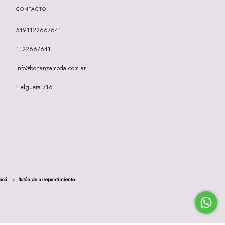
CONTACTO
5491122667641
1122667641
info@bonanzamoda.com.ar
Helguera 716
acá.
/
Botón de arrepentimiento