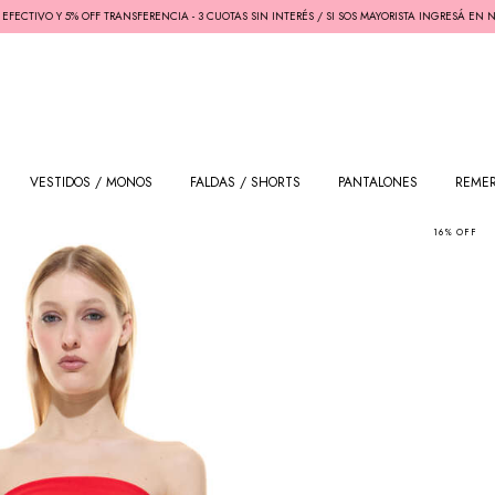
O Y 5% OFF TRANSFERENCIA - 3 CUOTAS SIN INTERÉS / SI SOS MAYORISTA INGRESÁ EN NUESTRA
VESTIDOS / MONOS
FALDAS / SHORTS
PANTALONES
REME
16
%
OFF