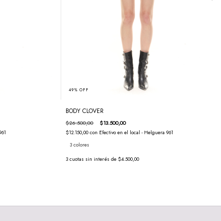
49
%
OFF
BODY CLOVER
$26.500,00
$13.500,00
961
$12.150,00
con
Efectivo en el local - Helguera 961
3 colores
3
cuotas sin interés de
$4.500,00