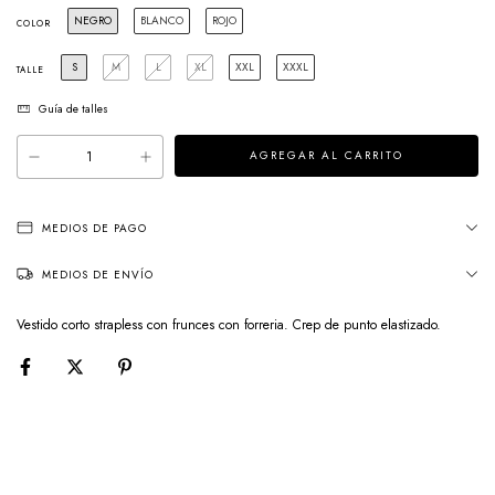
NEGRO
BLANCO
ROJO
COLOR
S
M
L
XL
XXL
XXXL
TALLE
Guía de talles
MEDIOS DE PAGO
MEDIOS DE ENVÍO
Vestido corto strapless con frunces con forreria. Crep de punto elastizado.