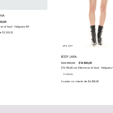
INA
00,00
o en el local - Helguera 961
de
$3.333,33
49
%
OFF
BODY LARA
$26.500,00
$13.500,00
$12.150,00
con
Efectivo en el local - Helguera 
3 colores
3
cuotas sin interés de
$4.500,00