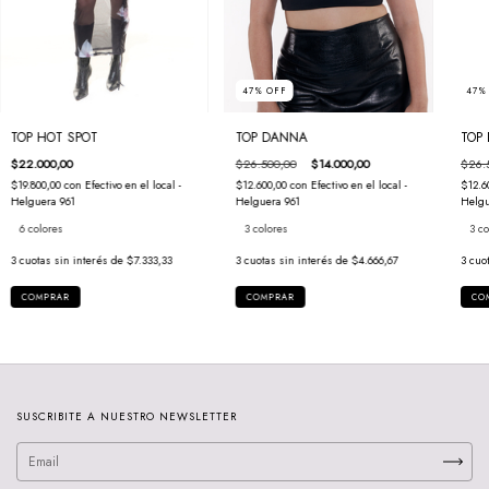
47
%
OFF
47
TOP DANNA
TOP HOT SPOT
TOP 
$26.500,00
$14.000,00
$22.000,00
$26.
$12.600,00
con
Efectivo en el local -
$19.800,00
con
Efectivo en el local -
$12.6
Helguera 961
Helguera 961
Helgu
3 colores
6 colores
3 co
3
cuotas sin interés de
$4.666,67
3
cuotas sin interés de
$7.333,33
3
cuo
COMPRAR
COMPRAR
CO
SUSCRIBITE A NUESTRO NEWSLETTER