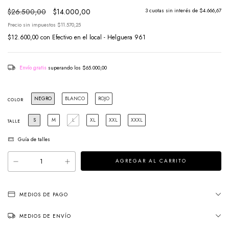
$26.500,00
$14.000,00
3
cuotas sin interés de
$4.666,67
Precio sin impuestos
$11.570,25
$12.600,00
con
Efectivo en el local - Helguera 961
Envío gratis
superando los
$65.000,00
NEGRO
BLANCO
ROJO
COLOR
S
M
L
XL
XXL
XXXL
TALLE
Guía de talles
MEDIOS DE PAGO
MEDIOS DE ENVÍO