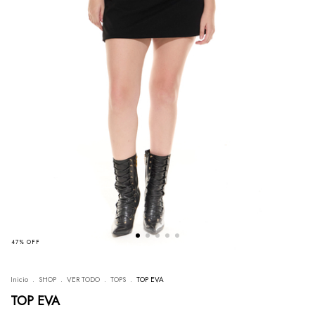
47
%
OFF
Inicio
.
SHOP
.
VER TODO
.
TOPS
.
TOP EVA
TOP EVA