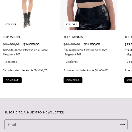
47
%
OFF
47
%
OFF
TOP DANNA
TOP 
TOP WISIN
$26.500,00
$14.000,00
$27.
$26.500,00
$14.000,00
$12.600,00
con
Efectivo en el local -
$24.3
$12.600,00
con
Efectivo en el local -
Helguera 961
Helgu
Helguera 961
3 colores
3 co
3 colores
3
cuotas sin interés de
$4.666,67
3
cuo
3
cuotas sin interés de
$4.666,67
COMPRAR
CO
COMPRAR
SUSCRIBITE A NUESTRO NEWSLETTER