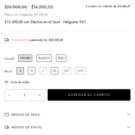
$26.500,00
$14.000,00
3
cuotas sin interés de
$4.666,67
Precio sin impuestos
$11.570,25
$12.600,00
con
Efectivo en el local - Helguera 961
Envío gratis
superando los
$65.000,00
NEGRO
BLANCO
ROJO
COLOR
S
M
L
XL
XXL
XXXL
TALLE
Guía de talles
MEDIOS DE PAGO
MEDIOS DE ENVÍO