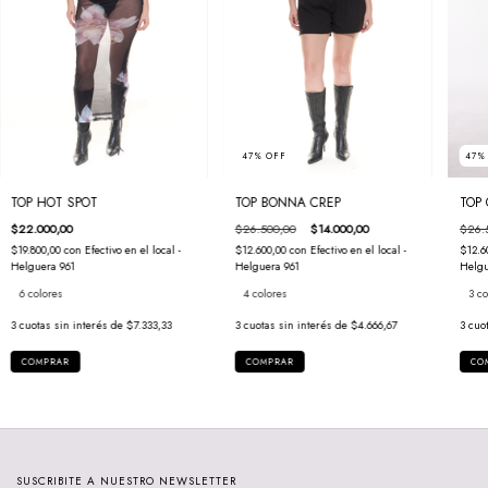
47
47
%
OFF
TOP 
TOP HOT SPOT
TOP BONNA CREP
$26.
$22.000,00
$26.500,00
$14.000,00
$12.6
$19.800,00
con
Efectivo en el local -
$12.600,00
con
Efectivo en el local -
Helgu
Helguera 961
Helguera 961
3 co
6 colores
4 colores
3
cuo
3
cuotas sin interés de
$7.333,33
3
cuotas sin interés de
$4.666,67
CO
COMPRAR
COMPRAR
SUSCRIBITE A NUESTRO NEWSLETTER