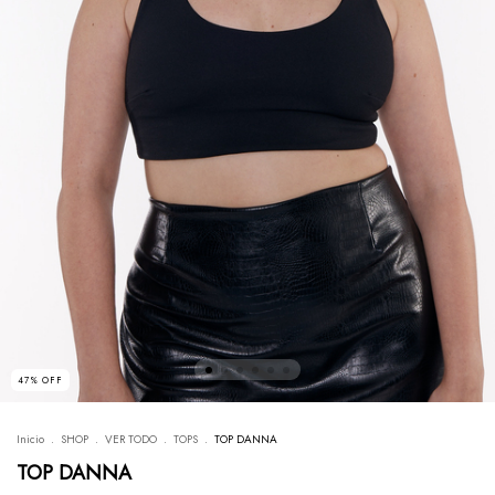
47
%
OFF
Inicio
.
SHOP
.
VER TODO
.
TOPS
.
TOP DANNA
TOP DANNA