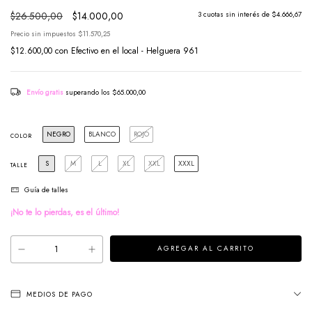
$26.500,00
$14.000,00
3
cuotas sin interés de
$4.666,67
Precio sin impuestos
$11.570,25
$12.600,00
con
Efectivo en el local - Helguera 961
Envío gratis
superando los
$65.000,00
NEGRO
BLANCO
ROJO
COLOR
S
M
L
XL
XXL
XXXL
TALLE
Guía de talles
¡No te lo pierdas, es el último!
MEDIOS DE PAGO