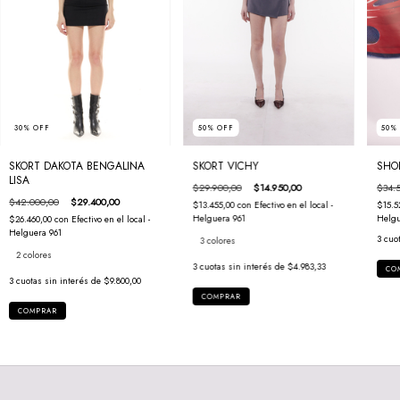
50
50
%
OFF
30
%
OFF
SHO
SKORT VICHY
SKORT DAKOTA BENGALINA
LISA
$34.
$29.900,00
$14.950,00
$42.000,00
$29.400,00
$15.5
$13.455,00
con
Efectivo en el local -
Helgu
Helguera 961
$26.460,00
con
Efectivo en el local -
Helguera 961
3
cuo
3 colores
2 colores
3
cuotas sin interés de
$4.983,33
CO
3
cuotas sin interés de
$9.800,00
COMPRAR
COMPRAR