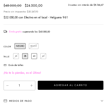
$48.000,00
$24.500,00
3
cuotas sin interés de
$8.166,67
Precio sin impuestos
$20.247,93
$22.050,00
con
Efectivo en el local - Helguera 961
Envío gratis
superando los
$65.000,00
NEGRO
BEIGE
COLOR
36
38
40
42
TALLE
Guía de talles
¡No te lo pierdas, es el último!
MEDIOS DE PAGO