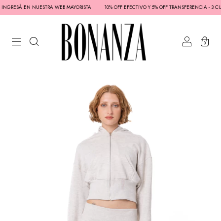
A INGRESÁ EN NUESTRA WEB MAYORISTA
10% OFF EFECTIVO Y 5% OFF TRANSFERENCIA - 3 CUO
0