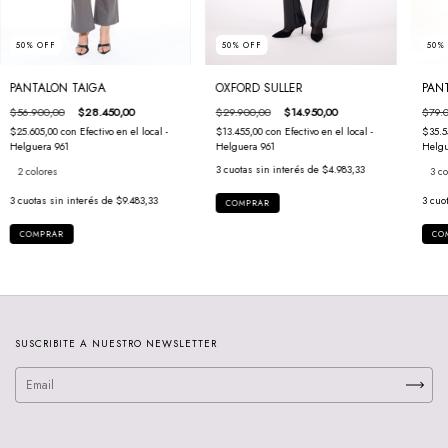
50
%
OFF
50
%
OFF
50
OXFORD SULLER
PANTALON TAIGA
PAN
$29.900,00
$14.950,00
$56.900,00
$28.450,00
$79.
$13.455,00
con
Efectivo en el local -
$25.605,00
con
Efectivo en el local -
$35.5
Helguera 961
Helguera 961
Helgu
3
cuotas sin interés de
$4.983,33
2 colores
3 co
3
cuotas sin interés de
$9.483,33
3
cuo
COMPRAR
COMPRAR
CO
SUSCRIBITE A NUESTRO NEWSLETTER