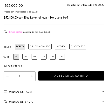
$62.000,00
3
cuotas sin interés de
$20.666,67
Precio sin impuestos
$51.239,67
$55.800,00
con
Efectivo en el local - Helguera 961
Envío gratis
superando los
$65.000,00
BORDO
CRUDO MELANGE
NEGRO
CHOCOLATE
COLOR
36
38
40
42
44
46
TALLE
Guía de talles
MEDIOS DE PAGO
MEDIOS DE ENVÍO